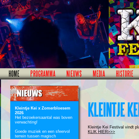
HOME
PROGRAMMA
NIEUWS
MEDIA
HISTORIE
KLEINTJE KE
Kleintje Kei x Zomerbloesem
2026
Het bezoekersaantal was boven
verwachting!
Kleintje Kei Festival vindt 
Goede muziek en een sfeervol
KLIK HIER>>>
terrein tussen magisch