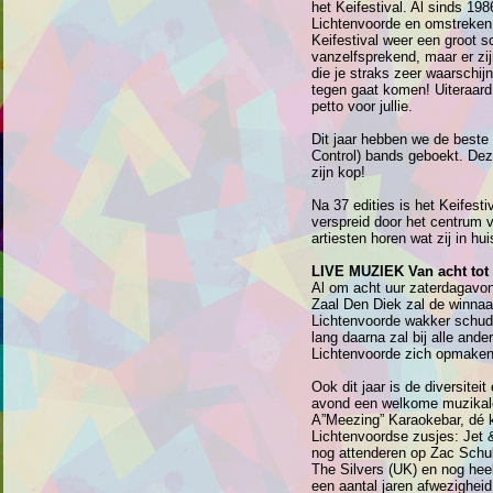
het Keifestival. Al sinds 198
Lichtenvoorde en omstreken 
Keifestival weer een groot s
vanzelfsprekend, maar er zi
die je straks zeer waarschij
tegen gaat komen! Uiteraard
petto voor jullie.
Dit jaar hebben we de beste 
Control) bands geboekt. De
zijn kop!
Na 37 edities is het Keifest
verspreid door het centrum 
artiesten horen wat zij in hu
LIVE MUZIEK Van acht tot 
Al om acht uur zaterdagavond
Zaal Den Diek zal de winnaa
Lichtenvoorde wakker schudd
lang daarna zal bij alle ande
Lichtenvoorde zich opmaken
Ook dit jaar is de diversite
avond een welkome muzikale
A”Meezing” Karaokebar, dé 
Lichtenvoordse zusjes: Jet &
nog attenderen op Zac Schu
The Silvers (UK) en nog hee
een aantal jaren afwezigheid