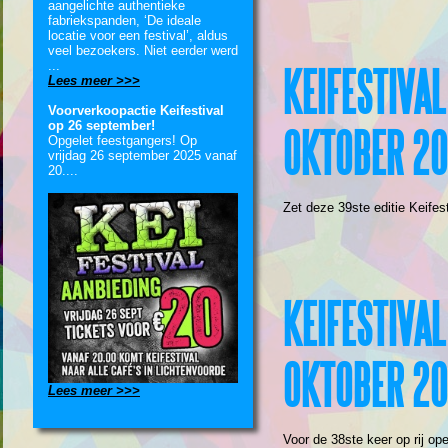
aangelichte authentieke
fabriekspanden, ‘De ideale
locatie voor een festival’, aldus
veel bezoekers. Niet eerder werd
...
KEIFESTIVAL
Lees meer >>>
Voorverkoopactie Keifestival
op 26 september!
OKTOBER 2
Opgelet feestgangers! Op
vrijdag 26 september 2025 vanaf
20....
Zet deze 39ste editie Keifesti
KEIFESTIVA
OKTOBER 2
Lees meer >>>
Voor de 38ste keer op rij op