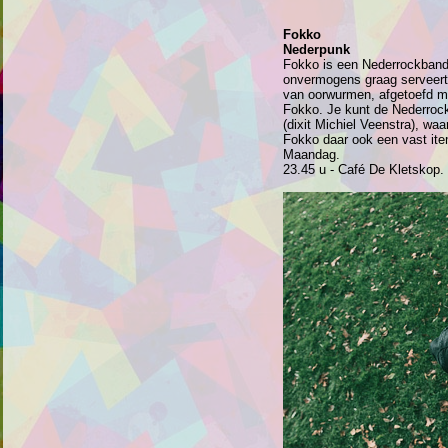
Fokko
Nederpunk
Fokko is een Nederrockband 
onvermogens graag serveert m
van oorwurmen, afgetoefd me
Fokko. Je kunt de Nederrock
(dixit Michiel Veenstra), waa
Fokko daar ook een vast it
Maandag.
23.45 u - Café De Kletskop.