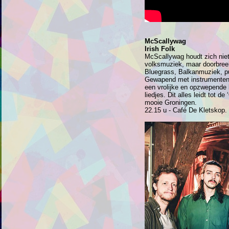
McScallywag
Irish Folk
McScallywag houdt zich niet 
volksmuziek, maar doorbreekt
Bluegrass, Balkanmuziek, pu
Gewapend met instrumenten 
een vrolijke en opzwepende 
liedjes. Dit alles leidt tot d
mooie Groningen.
22.15 u - Café De Kletskop.