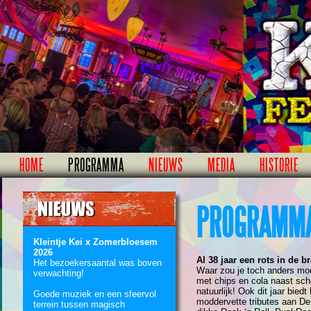
HOME
PROGRAMMA
NIEUWS
MEDIA
HISTORIE
PROGRAMMA
Kleintje Kei x Zomerbloesem
2026
Al 38 jaar een rots in de b
Het bezoekersaantal was boven
Waar zou je toch anders moet
verwachting!
met chips en cola naast sch
natuurlijk! Ook dit jaar biedt
Goede muziek en een sfeervol
moddervette tributes aan De 
terrein tussen magisch