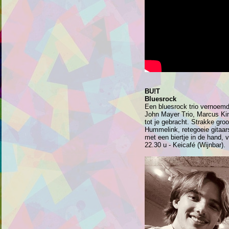
BU!T
Bluesrock
Een bluesrock trio vernoemd 
John Mayer Trio, Marcus Ki
tot je gebracht. Strakke gr
Hummelink, retegoeie gitaars
met een biertje in de hand, 
22.30 u - Keicafé (Wijnbar).