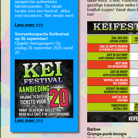
dikke Rock ‘n Roll, PunkRoc
aangelichte authentieke
gezellige karaokebar welke 
fabriekspanden, ‘De ideale
knalfuif-zusjes! Vanaf deze
locatie voor een festival’, aldus
toe!
veel bezoekers. Niet eerder werd
...
Lees meer >>>
Voorverkoopactie Keifestival
op 26 september!
Opgelet feestgangers! Op
vrijdag 26 september 2025 vanaf
20....
Lees meer >>>
Barbee
Grunge-punk-boogie